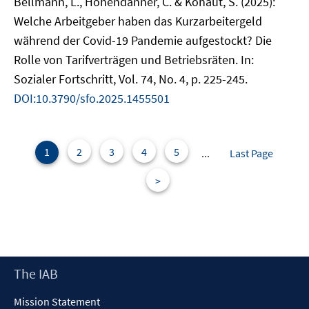
Bellmann, L., Hohendanner, C. & Kohaut, S. (2025):
Welche Arbeitgeber haben das Kurzarbeitergeld
während der Covid-19 Pandemie aufgestockt? Die
Rolle von Tarifverträgen und Betriebsräten. In:
Sozialer Fortschritt, Vol. 74, No. 4, p. 225-245.
DOI:10.3790/sfo.2025.1455501
1
2
3
4
5
...
Last Page
>
Footer
The IAB
Content
Mission Statement