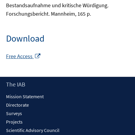
Bestandsaufnahme und kritische Würdigung.
Forschungsbericht. Mannheim, 165 p.
Download
Opens
Free Access
in
a
new
Footer
The IAB
window
Content
Mission Statement
Directorate
Surveys
Projects
Scientific Advisory Council