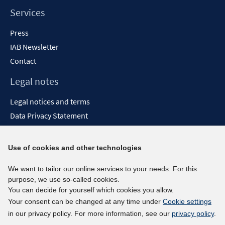
Services
Press
IAB Newsletter
Contact
Legal notes
Legal notices and terms
Data Privacy Statement
Accessibility Statement
Report Accessibility
Use of cookies and other technologies
Social media channels
We want to tailor our online services to your needs. For this
purpose, we use so-called cookies.
BlueSky
You can decide for yourself which cookies you allow.
YouTube
Your consent can be changed at any time under
Cookie settings
LinkedIn
in our privacy policy. For more information, see our
privacy policy
.