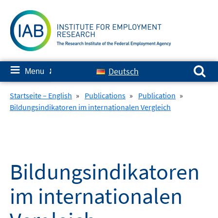
Skip
to
content
Search for:
≡
Deutsch
Menu
✘
Startseite – English
»
Publications
»
Publication
»
Bildungsindikatoren im internationalen Vergleich
Bildungsindikatoren
im internationalen