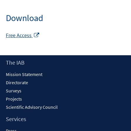
Download
Opens
Free Access
in
a
new
Footer
The IAB
window
Content
Mission Statement
Directorate
Surveys
Projects
Scientific Advisory Council
Services
Press