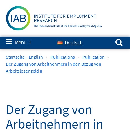
Skip
to
content
Search for:
≡
Deutsch
Menu
✘
Startseite – English
»
Publications
»
Publication
»
Der Zugang von Arbeitnehmern in den Bezug von
Arbeitslosengeld II
Der Zugang von
Arbeitnehmern in