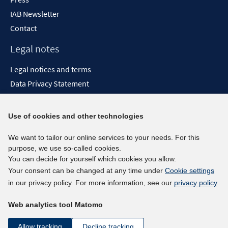
IAB Newsletter
Contact
Legal notes
Legal notices and terms
Data Privacy Statement
Accessibility Statement
Report Accessibility
Use of cookies and other technologies
Social media channels
We want to tailor our online services to your needs. For this
purpose, we use so-called cookies.
BlueSky
You can decide for yourself which cookies you allow.
YouTube
Your consent can be changed at any time under
Cookie settings
LinkedIn
in our privacy policy. For more information, see our
privacy policy
.
XING
Web analytics tool Matomo
kununu
Netiquette
Allow tracking
Decline tracking