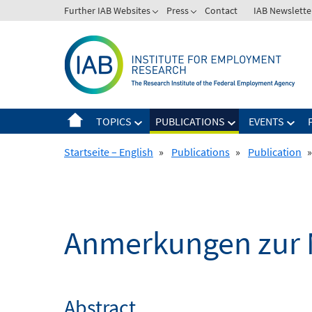
Skip
Further IAB Websites
Press
Contact
IAB Newslette
to
content
TOPICS
PUBLICATIONS
EVENTS
Startseite – English
»
Publications
»
Publication
»
Anmerkungen zur 
Abstract