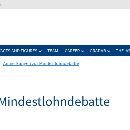
r
FACTS AND FIGURES
TEAM
CAREER
GRADAB
THE IA
Anmerkungen zur Mindestlohndebatte
Mindestlohndebatte