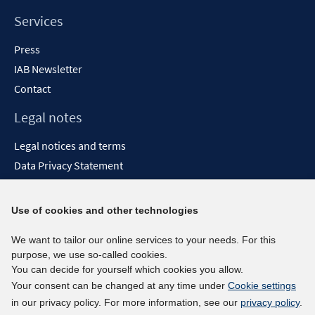
Services
Press
IAB Newsletter
Contact
Legal notes
Legal notices and terms
Data Privacy Statement
Accessibility Statement
Report Accessibility
Use of cookies and other technologies
Social media channels
We want to tailor our online services to your needs. For this
purpose, we use so-called cookies.
BlueSky
You can decide for yourself which cookies you allow.
YouTube
Your consent can be changed at any time under
Cookie settings
LinkedIn
in our privacy policy. For more information, see our
privacy policy
.