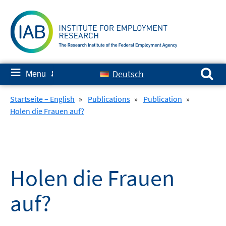
Skip
to
content
Search for:
≡
Deutsch
Menu
✘
Startseite – English
»
Publications
»
Publication
»
Holen die Frauen auf?
Holen die Frauen
auf?