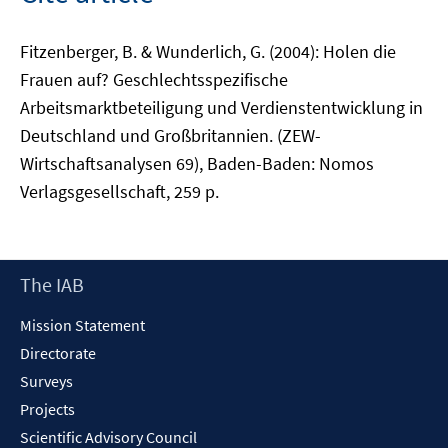
Fitzenberger, B. & Wunderlich, G. (2004): Holen die
Frauen auf? Geschlechtsspezifische
Arbeitsmarktbeteiligung und Verdienstentwicklung in
Deutschland und Großbritannien. (ZEW-
Wirtschaftsanalysen 69), Baden-Baden: Nomos
Verlagsgesellschaft, 259 p.
Footer
The IAB
Content
Mission Statement
Directorate
Surveys
Projects
Scientific Advisory Council