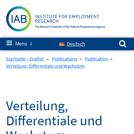
Skip
to
content
Search for:
≡
Deutsch
Menu
✘
Startseite – English
»
Publications
»
Publication
»
Verteilung, Differentiale und Wachstum
Verteilung,
Differentiale und