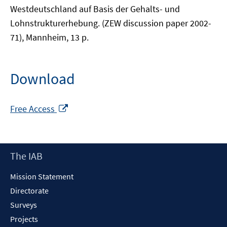
Westdeutschland auf Basis der Gehalts- und
Lohnstrukturerhebung. (ZEW discussion paper 2002-
71), Mannheim, 13 p.
Download
Opens
Free Access
in
a
new
Footer
The IAB
window
Content
Mission Statement
Directorate
Surveys
Projects