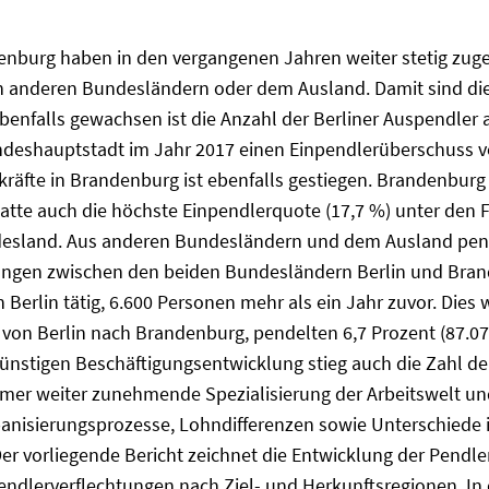
denburg haben in den vergangenen Jahren weiter stetig z
en anderen Bundesländern oder dem Ausland. Damit sind die
enfalls gewachsen ist die Anzahl der Berliner Auspendler a
ndeshauptstadt im Jahr 2017 einen Einpendlerüberschuss von
tskräfte in Brandenburg ist ebenfalls gestiegen. Brandenbur
tte auch die höchste Einpendlerquote (17,7 %) unter den F
esland. Aus anderen Bundesländern und dem Ausland pende
ngen zwischen den beiden Bundesländern Berlin und Brand
erlin tätig, 6.600 Personen mehr als ein Jahr zuvor. Dies w
on Berlin nach Brandenburg, pendelten 6,7 Prozent (87.073)
günstigen Beschäftigungsentwicklung stieg auch die Zahl de
mmer weiter zunehmende Spezialisierung der Arbeitswelt un
banisierungsprozesse, Lohndifferenzen sowie Unterschiede 
Der vorliegende Bericht zeichnet die Entwicklung der Pendl
endlerverflechtungen nach Ziel- und Herkunftsregionen. In 