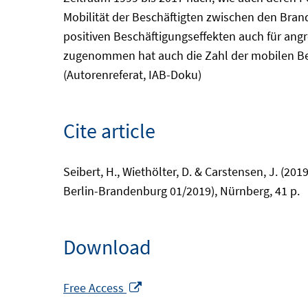
Mobilität der Beschäftigten zwischen den Bran
positiven Beschäftigungseffekten auch für an
zugenommen hat auch die Zahl der mobilen Berli
(Autorenreferat, IAB-Doku)
Cite article
Seibert, H., Wiethölter, D. & Carstensen, J. (2
Berlin-Brandenburg 01/2019), Nürnberg, 41 p.
Download
Opens
Free Access
in