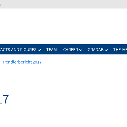
r
FACTS AND FIGURES
TEAM
CAREER
GRADAB
THE IA
Pendlerbericht 2017
17