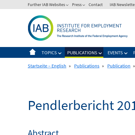
Skip
Further IAB Websites
Press
Contact
IAB Newslette
to
content
TOPICS
PUBLICATIONS
EVENTS
Startseite – English
»
Publications
»
Publication
»
Pendlerbericht 20
Abstract