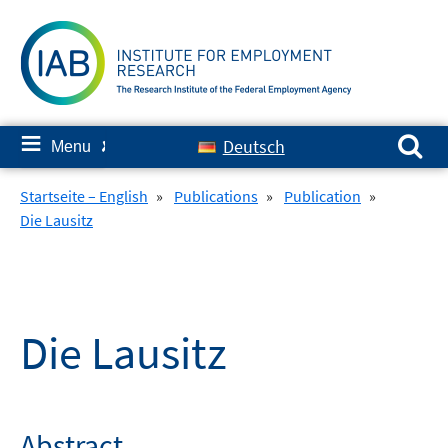
Skip
to
content
Search for:
≡
Deutsch
Menu
✘
Startseite – English
»
Publications
»
Publication
»
Die Lausitz
Die Lausitz
Abstract