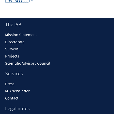
Free Access
in
a
new
Footer
The IAB
window
Content
Mission Statement
Directorate
Surveys
Projects
Scientific Advisory Council
Services
Press
IAB Newsletter
Contact
Legal notes