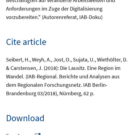
Beschäftigten auf veränderte Arbeitsweisen und
Anforderungen im Zuge der Digitalisierung
vorzubereiten." (Autorenreferat, IAB-Doku)
Cite article
Seibert, H., Weyh, A., Jost, O., Sujata, U., Wiethölter, D.
& Carstensen, J. (2018): Die Lausitz. Eine Region im
Wandel. (IAB-Regional. Berichte und Analysen aus
dem Regionalen Forschungsnetz. IAB Berlin-
Brandenburg 03/2018), Nürnberg, 62 p.
Download
Opens