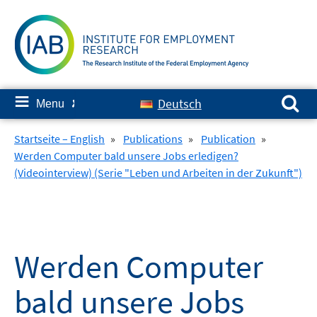
Skip
to
content
Search for:
≡
Deutsch
Menu
✘
Startseite – English
»
Publications
»
Publication
»
Werden Computer bald unsere Jobs erledigen?
(Videointerview) (Serie "Leben und Arbeiten in der Zukunft")
Werden Computer
bald unsere Jobs