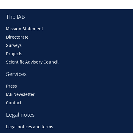
a
new
Footer
The IAB
window
Content
Mission Statement
Directorate
Surveys
Projects
Scientific Advisory Council
Services
Press
IAB Newsletter
Contact
Legal notes
Legal notices and terms