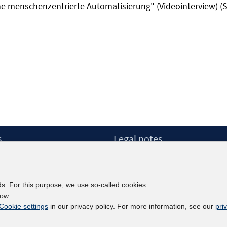
eine menschenzentrierte Automatisierung" (Videointerview) (S
s
Legal notes
Legal notices and terms
etter
Data Privacy Statement
Accessibility Statement
ds. For this purpose, we use so-called cookies.
Report Accessibility
low.
Cookie settings
in our privacy policy. For more information, see our
pri