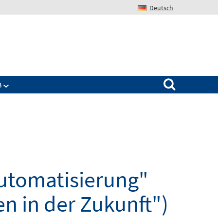
Deutsch
Search for:
B
utomatisierung"
en in der Zukunft")