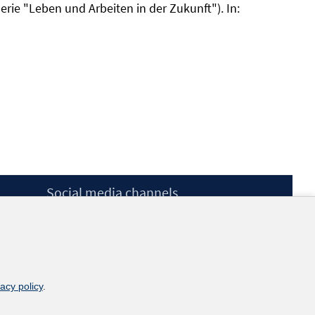
erie "Leben und Arbeiten in der Zukunft"). In:
Social media channels
BlueSky
YouTube
LinkedIn
XING
kununu
vacy policy
.
Netiquette