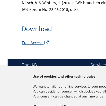
Nitsch, V. & Winters, J. (2018): "Wir brauchen 
IAB-Forum No. 23.03.2018, o. Sz.
Download
Opens
Free Access
in
a
new
Footer
The IAB
Service
window
Content
Mission Statement
Press
Use of cookies and other technologies
Directorate
IAB Newsl
Surveys
Contact
We want to tailor our online services to your nee
Projects
You can decide for yourself which cookies you al
Scientific Advisory Council
Your consent can be changed at any time under