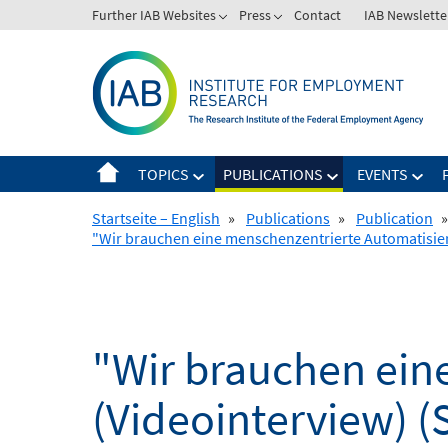
Skip
Further IAB Websites
Press
Contact
IAB Newslette
to
content
TOPICS
PUBLICATIONS
EVENTS
Startseite – English
»
Publications
»
Publication
»
"Wir brauchen eine menschenzentrierte Automatisieru
"Wir brauchen ein
(Videointerview) (