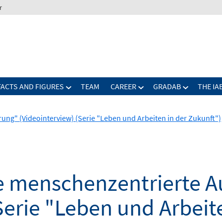
r
FACTS AND FIGURES
TEAM
CAREER
GRADAB
THE IA
ng" (Videointerview) (Serie "Leben und Arbeiten in der Zukunft")
e menschenzentrierte A
Serie "Leben und Arbeit