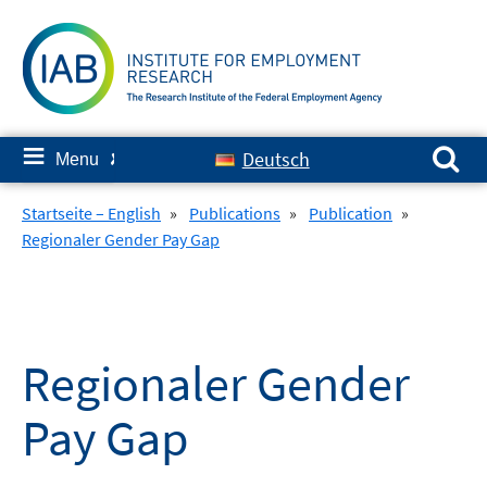
Skip
to
content
Search for:
≡
Deutsch
Menu
✘
Startseite – English
»
Publications
»
Publication
»
Regionaler Gender Pay Gap
Regionaler Gender
Pay Gap