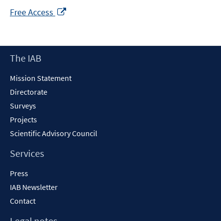
Opens
Free Access
in
a
new
Footer
The IAB
window
Content
Mission Statement
Directorate
Surveys
Projects
Scientific Advisory Council
Services
Press
IAB Newsletter
Contact
Legal notes