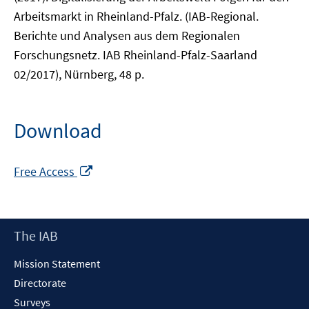
Arbeitsmarkt in Rheinland-Pfalz. (IAB-Regional.
Berichte und Analysen aus dem Regionalen
Forschungsnetz. IAB Rheinland-Pfalz-Saarland
02/2017), Nürnberg, 48 p.
Download
Opens
Free Access
in
a
new
Footer
The IAB
window
Content
Mission Statement
Directorate
Surveys