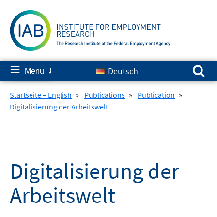
Skip
to
content
Search for:
≡
Deutsch
Menu
✘
Startseite – English
»
Publications
»
Publication
»
Digitalisierung der Arbeitswelt
Digitalisierung der
Arbeitswelt