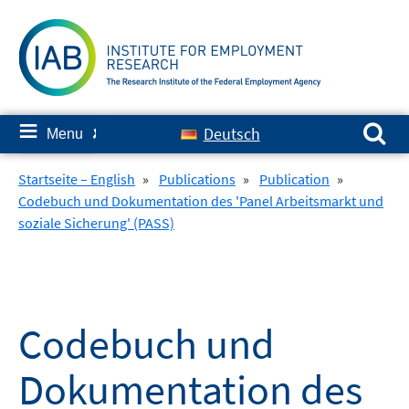
Skip
to
content
Search for:
≡
Deutsch
Menu
✘
Startseite – English
»
Publications
»
Publication
»
Codebuch und Dokumentation des 'Panel Arbeitsmarkt und
soziale Sicherung' (PASS)
Codebuch und
Dokumentation des