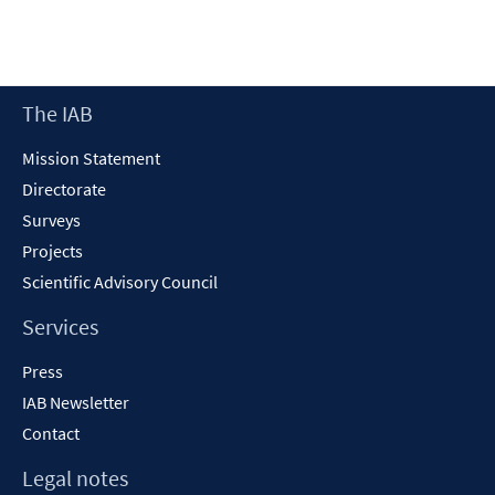
in
window
a
new
window
Footer
The IAB
Content
Mission Statement
Directorate
Surveys
Projects
Scientific Advisory Council
Services
Press
IAB Newsletter
Contact
Legal notes