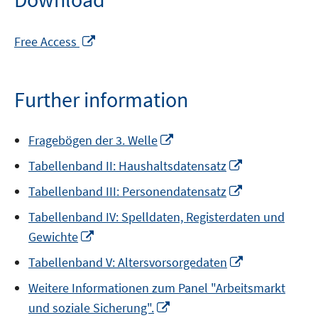
Opens
Free Access
in
a
new
Further information
window
Opens
Fragebögen der 3. Welle
in
Opens
Tabellenband II: Haushaltsdatensatz
a
in
new
Opens
Tabellenband III: Personendatensatz
a
window
in
new
Tabellenband IV: Spelldaten, Registerdaten und
a
window
Opens
Gewichte
new
in
window
Opens
Tabellenband V: Altersvorsorgedaten
a
in
new
Weitere Informationen zum Panel "Arbeitsmarkt
a
window
Opens
und soziale Sicherung".
new