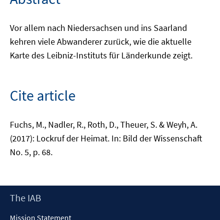
Vor allem nach Niedersachsen und ins Saarland
kehren viele Abwanderer zurück, wie die aktuelle
Karte des Leibniz-Instituts für Länderkunde zeigt.
Cite article
Fuchs, M., Nadler, R., Roth, D., Theuer, S. & Weyh, A.
(2017): Lockruf der Heimat. In: Bild der Wissenschaft
No. 5, p. 68.
Footer
The IAB
Content
Mission Statement