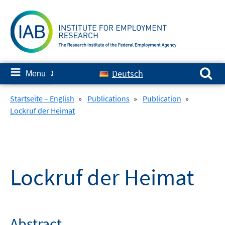
Skip
to
content
Search for:
≡
Deutsch
Menu
✘
Startseite – English
»
Publications
»
Publication
»
Lockruf der Heimat
Lockruf der Heimat
Abstract