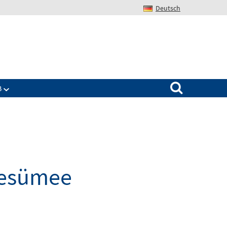
Deutsch
Search for:
B
Resümee