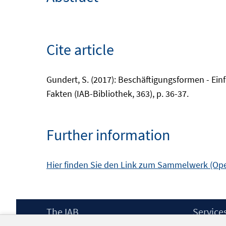
Cite article
Gundert, S. (2017): Beschäftigungsformen - Ein
Fakten (IAB-Bibliothek, 363), p. 36-37.
Further information
Hier finden Sie den Link zum Sammelwerk (Op
Footer
The IAB
Service
Content