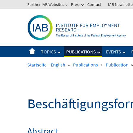
Skip
Further IAB Websites
Press
Contact
IAB Newslette
to
content
TOPICS
PUBLICATIONS
EVENTS
Startseite – English
»
Publications
»
Publication
»
Beschäftigungsfo
Abstract