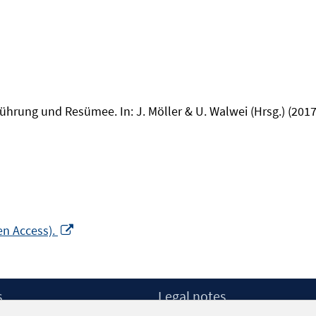
führung und Resümee. In: J. Möller & U. Walwei (Hrsg.) (201
Opens
en Access).
in
a
new
s
Legal notes
window