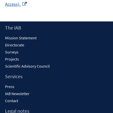
Opens
Access).
in
a
new
Footer
The IAB
window
Content
Mission Statement
Directorate
Surveys
Projects
Scientific Advisory Council
Services
Press
IAB Newsletter
Contact
Legal notes