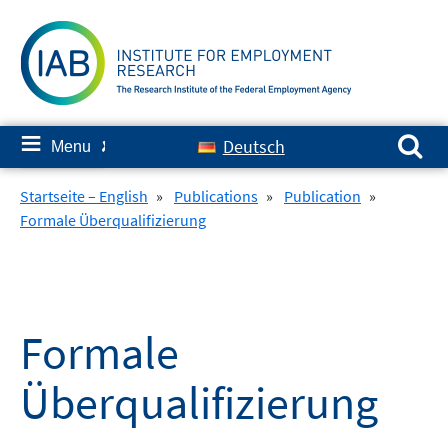
Skip
to
content
Search for:
≡
Deutsch
Menu
✘
Startseite – English
»
Publications
»
Publication
»
Formale Überqualifizierung
Formale
Überqualifizierung