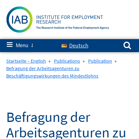
Skip
to
content
Search for:
≡
Deutsch
Menu
✘
Startseite – English
»
Publications
»
Publication
»
Befragung der Arbeitsagenturen zu
Beschäftigungswirkungen des Mindestlohns
Befragung der
Arbeitsagenturen zu