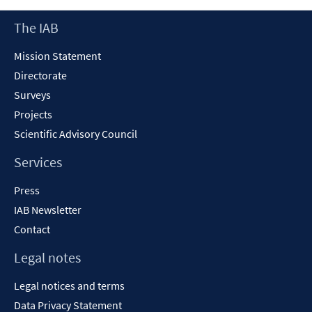
new
Footer
The IAB
window
Content
Mission Statement
Directorate
Surveys
Projects
Scientific Advisory Council
Services
Press
IAB Newsletter
Contact
Legal notes
Legal notices and terms
Data Privacy Statement