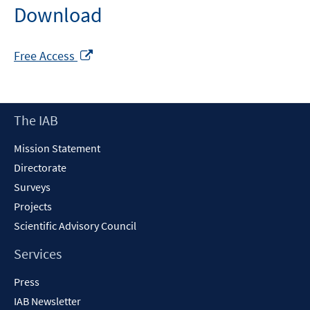
Download
Opens
Free Access
in
a
new
Footer
The IAB
window
Content
Mission Statement
Directorate
Surveys
Projects
Scientific Advisory Council
Services
Press
IAB Newsletter