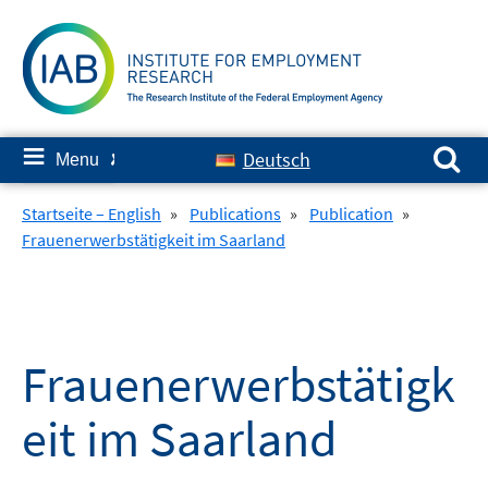
Skip
to
content
Search for:
≡
Deutsch
Menu
✘
Startseite – English
»
Publications
»
Publication
»
Frauenerwerbstätigkeit im Saarland
Frauenerwerbstätigk
eit im Saarland