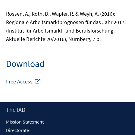
Rossen, A., Roth, D., Wapler, R. & Weyh, A. (2016):
Regionale Arbeitsmarktprognosen für das Jahr 2017.
(Institut für Arbeitsmarkt- und Berufsforschung.
Aktuelle Berichte 20/2016), Nürnberg, 7 p.
Download
Opens
Free Access
in
a
new
Footer
The IAB
window
Content
Mission Statement
Directorate