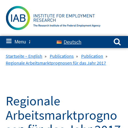
Skip
to
content
Search for:
≡
Deutsch
Menu
✘
Startseite – English
»
Publications
»
Publication
»
Regionale Arbeitsmarktprognosen für das Jahr 2017
Regionale
Arbeitsmarktprogno