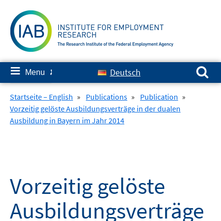
Skip
to
content
Search for:
≡
Deutsch
Menu
✘
Startseite – English
»
Publications
»
Publication
»
Vorzeitig gelöste Ausbildungsverträge in der dualen
Ausbildung in Bayern im Jahr 2014
Vorzeitig gelöste
Ausbildungsverträge