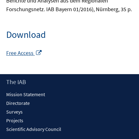
Berichte und Analysen aus dem Regionalen
Forschungsnetz. IAB Bayern 01/2016), Nürnberg, 35 p.
Download
Opens
Free Access
in
a
new
Footer
The IAB
window
Content
Mission Statement
Directorate
Surveys
Projects
Scientific Advisory Council