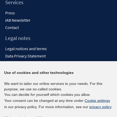
Services
Press
IAB Newsletter
Contact
Legal notes
Legal notices and terms
Data Privacy Statement
Accessibility Statement
Report Accessibility
Use of cookies and other technologies
Social media channels
We want to tailor our online services to your needs. For this
purpose, we use so-called cookies.
BlueSky
You can decide for yourself which cookies you allow.
YouTube
Your consent can be changed at any time under
Cookie settings
LinkedIn
in our privacy policy. For more information, see our
privacy policy
.
XING