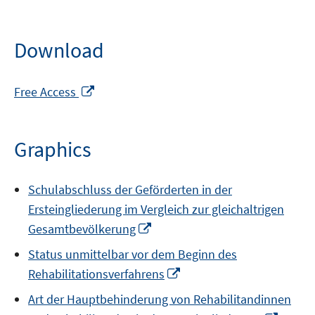
Download
Opens
Free Access
in
a
new
Graphics
window
Schulabschluss der Geförderten in der
Ersteingliederung im Vergleich zur gleichaltrigen
Opens
Gesamtbevölkerung
in
Status unmittelbar vor dem Beginn des
a
Opens
Rehabilitationsverfahrens
new
in
window
Art der Hauptbehinderung von Rehabilitandinnen
a