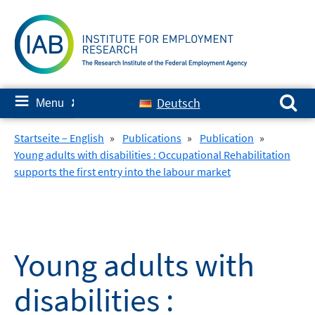
Skip
to
content
Search for:
≡
Deutsch
Menu
✘
Startseite – English
»
Publications
»
Publication
»
Young adults with disabilities : Occupational Rehabilitation
supports the first entry into the labour market
Young adults with
disabilities :