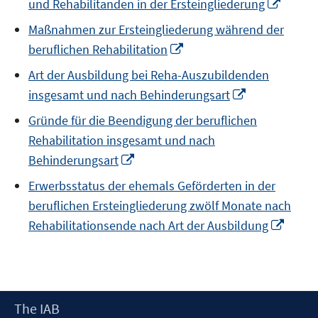
Opens
und Rehabilitanden in der Ersteingliederung
new
in
window
Maßnahmen zur Ersteingliederung während der
a
Opens
beruflichen Rehabilitation
new
in
windo
Art der Ausbildung bei Reha-Auszubildenden
a
Opens
insgesamt und nach Behinderungsart
new
in
window
Gründe für die Beendigung der beruflichen
a
Rehabilitation insgesamt und nach
new
Opens
Behinderungsart
window
in
Erwerbsstatus der ehemals Geförderten in der
a
beruflichen Ersteingliederung zwölf Monate nach
new
Open
Rehabilitationsende nach Art der Ausbildung
window
in
a
new
wind
Footer
The IAB