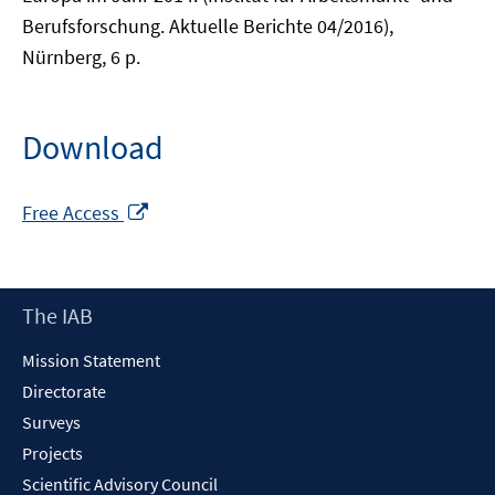
Berufsforschung. Aktuelle Berichte 04/2016),
Nürnberg, 6 p.
Download
Opens
Free Access
in
a
new
Footer
The IAB
window
Content
Mission Statement
Directorate
Surveys
Projects
Scientific Advisory Council