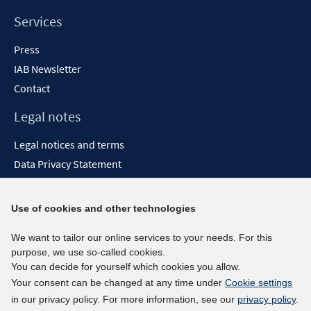
Services
Press
IAB Newsletter
Contact
Legal notes
Legal notices and terms
Data Privacy Statement
Accessibility Statement
Report Accessibility
Use of cookies and other technologies
Social media channels
We want to tailor our online services to your needs. For this
purpose, we use so-called cookies.
BlueSky
You can decide for yourself which cookies you allow.
YouTube
Your consent can be changed at any time under
Cookie settings
LinkedIn
in our privacy policy. For more information, see our
privacy policy
.