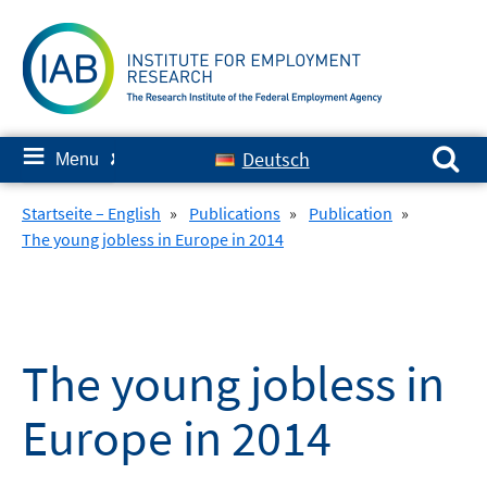
Skip
to
content
Search for:
≡
Deutsch
Menu
✘
Startseite – English
»
Publications
»
Publication
»
The young jobless in Europe in 2014
The young jobless in
Europe in 2014