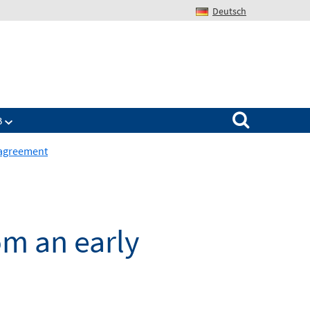
Deutsch
Search for:
B
 agreement
m an early