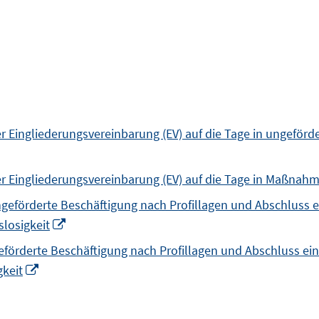
Eingliederungsvereinbarung (EV) auf die Tage in ungeförder
r Eingliederungsvereinbarung (EV) auf die Tage in Maßnah
eförderte Beschäftigung nach Profillagen und Abschluss e
Opens
losigkeit
in
förderte Beschäftigung nach Profillagen und Abschluss ein
a
Opens
gkeit
new
in
window
a