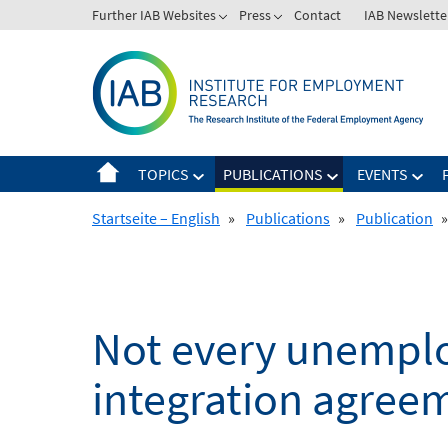
Skip
Further IAB Websites
Press
Contact
IAB Newslette
to
content
TOPICS
PUBLICATIONS
EVENTS
Startseite – English
»
Publications
»
Publication
»
Not every unemplo
integration agree