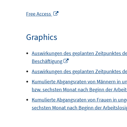
Opens
Free Access
in
a
Graphics
new
window
Auswirkungen des geplanten Zeitpunktes der 
Opens
Beschäftigung
in
Auswirkungen des geplanten Zeitpunktes de
a
Kumulierte Abgangsraten von Männern in ung
new
bzw. sechsten Monat nach Beginn der Arbeits
window
Kumulierte Abgangsraten von Frauen in unge
sechsten Monat nach Beginn der Arbeitslosi