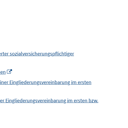
ter sozialversicherungspflichtiger
Opens
men
in
iner Eingliederungsvereinbarung im ersten
a
new
er Eingliederungsvereinbarung im ersten bzw.
window