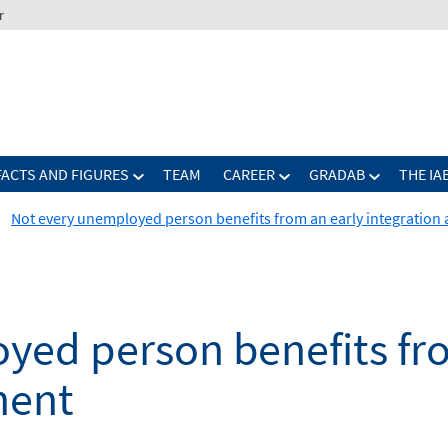
r
FACTS AND FIGURES
TEAM
CAREER
GRADAB
THE IA
Not every unemployed person benefits from an early integration
yed person benefits fro
ment