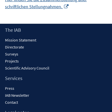
Opens
schriftlichen Stellungnahmen.
in
a
new
Footer
The IAB
window
Content
Mission Statement
Directorate
Surveys
Projects
Scientific Advisory Council
Services
Press
IAB Newsletter
Contact