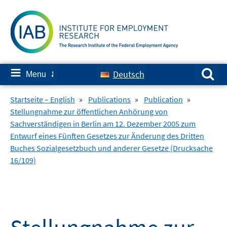
Skip
to
content
Search for:
≡
Deutsch
Menu
✘
Startseite – English
»
Publications
»
Publication
»
Stellungnahme zur öffentlichen Anhörung von
Sachverständigen in Berlin am 12. Dezember 2005 zum
Entwurf eines Fünften Gesetzes zur Änderung des Dritten
Buches Sozialgesetzbuch und anderer Gesetze (Drucksache
16/109)