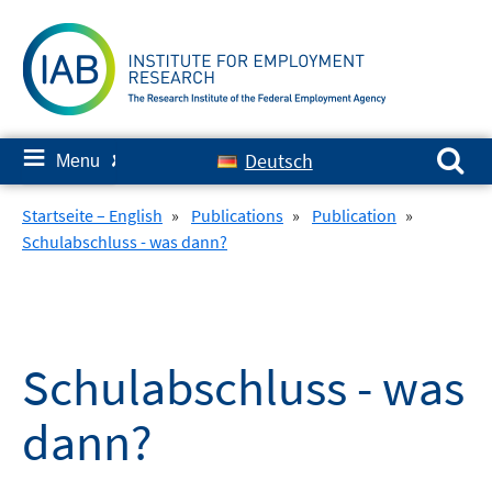
Skip
to
content
Search for:
≡
Deutsch
Menu
✘
Startseite – English
»
Publications
»
Publication
»
Schulabschluss - was dann?
Schulabschluss - was
dann?