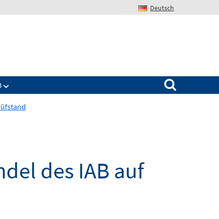
Deutsch
Search for:
B
rüfstand
del des IAB auf