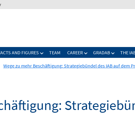
r
FACTS AND FIGURES
TEAM
CAREER
GRADAB
THE IA
Wege zu mehr Beschäftigung: Strategiebündel des IAB auf dem P
häftigung: Strategiebün