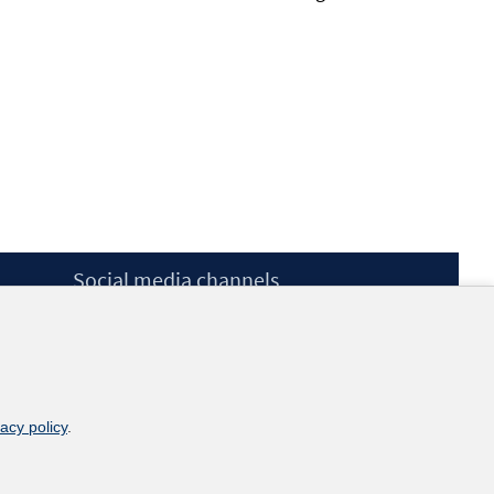
Social media channels
BlueSky
YouTube
LinkedIn
XING
kununu
vacy policy
.
Netiquette