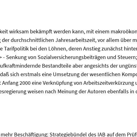
osigkeit wirksam bekämpft werden kann, mit einem makroök
er durchschnittlichen Jahresarbeitszeit, vor allem über m
 Tarifpolitik bei den Löhnen, deren Anstieg zunächst hinter
r> - Senkung von Sozialversicherungsbeiträgen und Steuern
ufkraftmindernde Bestandteile aber angesichts der ungünsti
llt, daß sich erstmals eine Umsetzung der wesentlichen Kom
 Anfang 2000 eine Verknüpfung von Arbeitszeitverkürzung 
regierung weisen nach Meinung der Autoren ebenfalls in die
 zu mehr Beschäftigung: Strategiebündel des IAB auf dem Pr