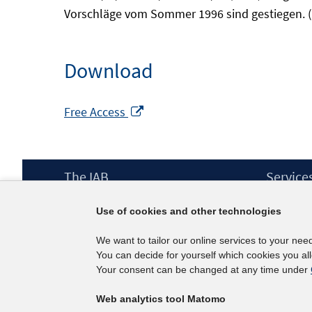
Vorschläge vom Sommer 1996 sind gestiegen. (I
Download
Opens
Free Access
in
a
new
Footer
The IAB
Service
window
Content
Mission Statement
Press
Use of cookies and other technologies
Directorate
IAB Newsl
Surveys
Contact
We want to tailor our online services to your nee
Projects
You can decide for yourself which cookies you al
Scientific Advisory Council
Your consent can be changed at any time under
Web analytics tool Matomo