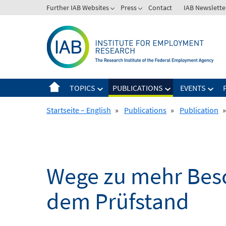
Skip
Further IAB Websites
Press
Contact
IAB Newslette
to
content
TOPICS
PUBLICATIONS
EVENTS
Startseite – English
»
Publications
»
Publication
»
Wege zu mehr Besc
dem Prüfstand