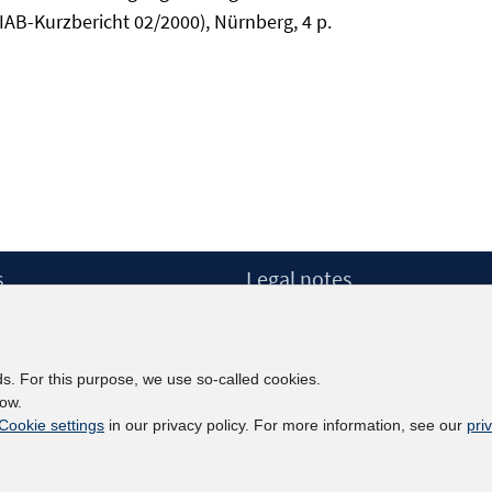
AB-Kurzbericht 02/2000), Nürnberg, 4 p.
s
Legal notes
Legal notices and terms
etter
Data Privacy Statement
Accessibility Statement
ds. For this purpose, we use so-called cookies.
Report Accessibility
low.
Cookie settings
in our privacy policy. For more information, see our
pri