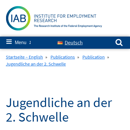
Skip
to
content
Search for:
≡
Deutsch
Menu
✘
Startseite – English
»
Publications
»
Publication
»
Jugendliche an der 2. Schwelle
Jugendliche an der
2. Schwelle