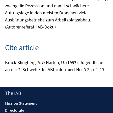
zwang die Rezession und damit schwächere
Auftragslage in den meisten Branchen viele
Ausbildungsbetriebe zum Arbeitsplatzabbau."
(Autorenreferat, IAB-Doku)
Cite article
Brück-Klingberg, A. & Harten, U. (1997): Jugendliche
an der 2. Schwelle. In: ABF informiert No. 3.2, p. 1-13.
Footer
The IAB
Content
Mission Statement
Directorate