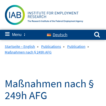
Skip
to
content
Search for:
≡
Deutsch
Menu
✘
Startseite – English
»
Publications
»
Publication
»
Maßnahmen nach § 249h AFG
Maßnahmen nach §
249h AFG