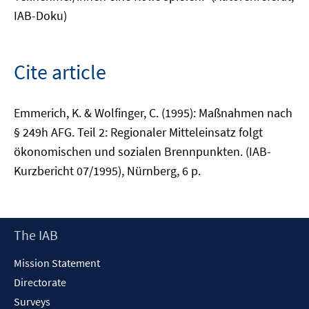
IAB-Doku)
Cite article
Emmerich, K. & Wolfinger, C. (1995): Maßnahmen nach
§ 249h AFG. Teil 2: Regionaler Mitteleinsatz folgt
ökonomischen und sozialen Brennpunkten. (IAB-
Kurzbericht 07/1995), Nürnberg, 6 p.
Footer
The IAB
Content
Mission Statement
Directorate
Surveys