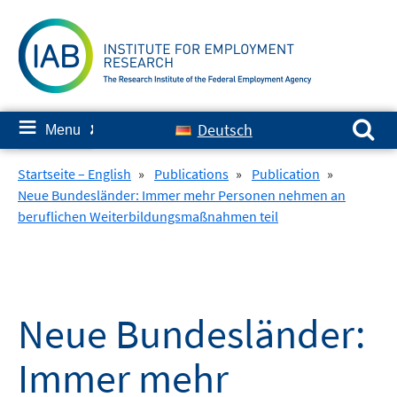
Skip
to
content
Search for:
≡
Deutsch
Menu
✘
Startseite – English
»
Publications
»
Publication
»
Neue Bundesländer: Immer mehr Personen nehmen an
beruflichen Weiterbildungsmaßnahmen teil
Neue Bundesländer:
Immer mehr