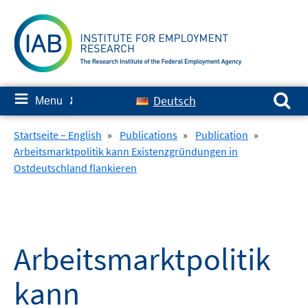
Skip
to
content
Search for:
≡
Deutsch
Menu
✘
Startseite – English
»
Publications
»
Publication
»
Arbeitsmarktpolitik kann Existenzgründungen in
Ostdeutschland flankieren
Arbeitsmarktpolitik
kann