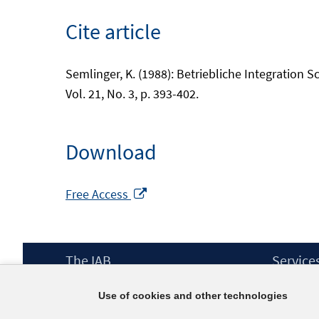
Cite article
Semlinger, K. (1988): Betriebliche Integration
Vol. 21, No. 3, p. 393-402.
Download
Opens
Free Access
in
a
new
Footer
The IAB
Service
window
Content
Mission Statement
Press
Use of cookies and other technologies
Directorate
IAB Newsl