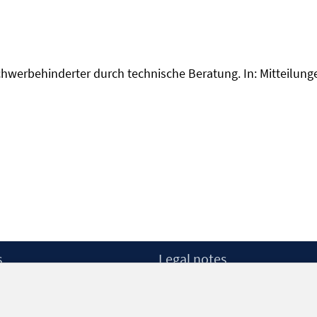
 Schwerbehinderter durch technische Beratung. In: Mitteilun
s
Legal notes
Legal notices and terms
etter
Data Privacy Statement