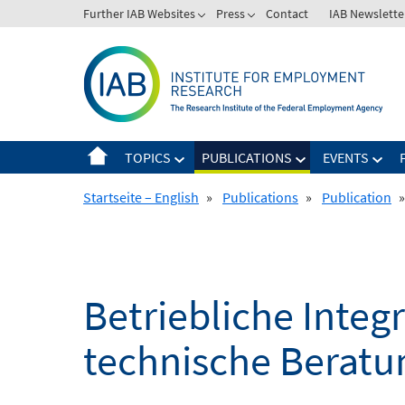
Skip
Further IAB Websites
Press
Contact
IAB Newslette
to
content
TOPICS
PUBLICATIONS
EVENTS
Startseite – English
»
Publications
»
Publication
»
Betriebliche Inte
technische Beratu