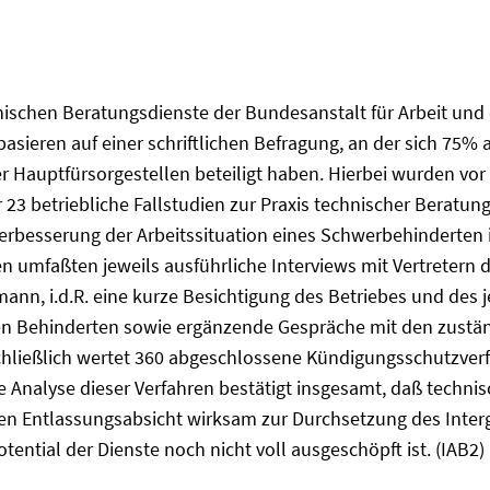
ischen Beratungsdienste der Bundesanstalt für Arbeit und d
asieren auf einer schriftlichen Befragung, an der sich 75% 
er Hauptfürsorgestellen beteiligt haben. Hierbei wurden vor
23 betriebliche Fallstudien zur Praxis technischer Beratung
besserung der Arbeitssituation eines Schwerbehinderten im 
n umfaßten jeweils ausführliche Interviews mit Vertretern 
, i.d.R. eine kurze Besichtigung des Betriebes und des je
nen Behinderten sowie ergänzende Gespräche mit den zustän
chließlich wertet 360 abgeschlossene Kündigungsschutzverf
e Analyse dieser Verfahren bestätigt insgesamt, daß techni
n Entlassungsabsicht wirksam zur Durchsetzung des Intergr
ential der Dienste noch nicht voll ausgeschöpft ist. (IAB2)