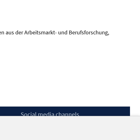
gen aus der Arbeitsmarkt- und Berufsforschung,
Social media channels
BlueSky
YouTube