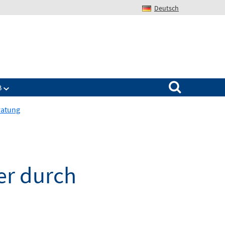
Deutsch
Search for:
B
ratung
er durch