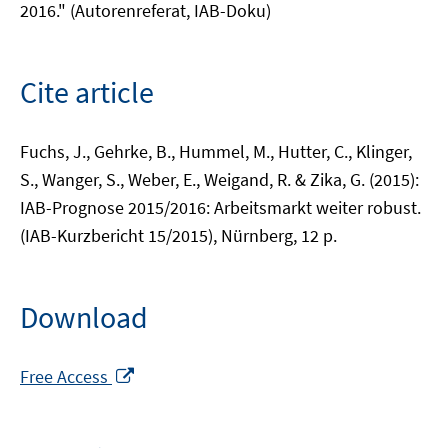
2016." (Autorenreferat, IAB-Doku)
Cite article
Fuchs, J., Gehrke, B., Hummel, M., Hutter, C., Klinger,
S., Wanger, S., Weber, E., Weigand, R. & Zika, G. (2015):
IAB-Prognose 2015/2016: Arbeitsmarkt weiter robust.
(IAB-Kurzbericht 15/2015), Nürnberg, 12 p.
Download
Opens
Free Access
in
a
new