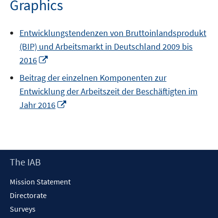
Graphics
window
Entwicklungstendenzen von Bruttoinlandsprodukt
(BIP) und Arbeitsmarkt in Deutschland 2009 bis
Opens
2016
in
Beitrag der einzelnen Komponenten zur
a
Entwicklung der Arbeitszeit der Beschäftigten im
new
Opens
Jahr 2016
window
in
a
new
window
Footer
The IAB
Content
Mission Statement
Directorate
Surveys