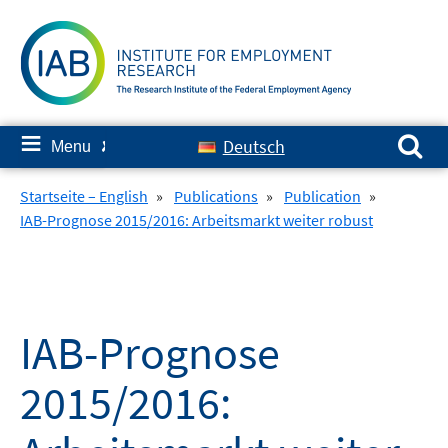
Skip
to
content
Search for:
≡
Deutsch
Menu
✘
Startseite – English
»
Publications
»
Publication
»
IAB-Prognose 2015/2016: Arbeitsmarkt weiter robust
IAB-Prognose
2015/2016: