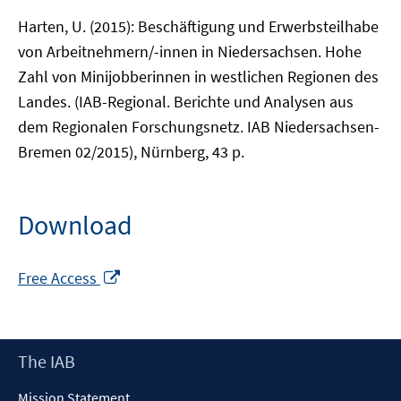
Harten, U. (2015): Beschäftigung und Erwerbsteilhabe
von Arbeitnehmern/-innen in Niedersachsen. Hohe
Zahl von Minijobberinnen in westlichen Regionen des
Landes. (IAB-Regional. Berichte und Analysen aus
dem Regionalen Forschungsnetz. IAB Niedersachsen-
Bremen 02/2015), Nürnberg, 43 p.
Download
Opens
Free Access
in
a
new
Footer
The IAB
window
Content
Mission Statement