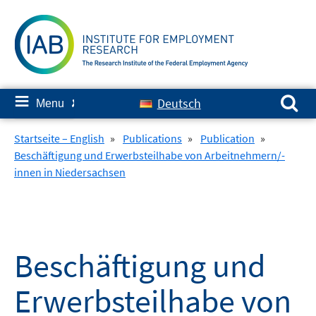
Skip
to
content
Search for:
≡
Deutsch
Menu
✘
Startseite – English
»
Publications
»
Publication
»
Beschäftigung und Erwerbsteilhabe von Arbeitnehmern/-
innen in Niedersachsen
Beschäftigung und
Erwerbsteilhabe von