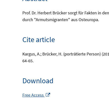
Prof. Dr. Herbert Brücker sorgt für Fakten in 
durch "Armutsmigranten" aus Osteuropa.
Cite article
Kargus, A.; Brücker, H. (porträtierte Person) (2
64-65.
Download
Opens
Free Access
in
a