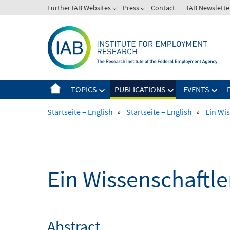
Skip
Further IAB Websites
Press
Contact
IAB Newslette
to
content
TOPICS
PUBLICATIONS
EVENTS
Startseite – English
»
Startseite – English
»
Ein Wi
Ein Wissenschaftle
Abstract