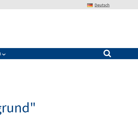
Deutsch
Search for:
B
grund"