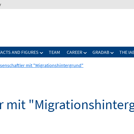
r
FACTS AND FIGURES
TEAM
CAREER
GRADAB
THE IA
ssenschaftler mit "Migrationshintergrund"
r mit "Migrationshinter