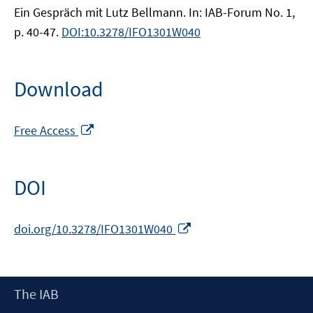
Ein Gespräch mit Lutz Bellmann. In: IAB-Forum No. 1,
p. 40-47.
DOI:10.3278/IFO1301W040
Download
Opens
Free Access
in
a
new
DOI
window
Opens
doi.org/10.3278/IFO1301W040
in
a
new
Footer
The IAB
window
Content