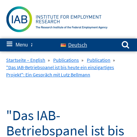
Skip
to
content
Search for:
≡
Deutsch
Menu
✘
Startseite – English
»
Publications
»
Publication
»
"Das IAB-Betriebspanel ist bis heute ein einzigartiges
Projekt": Ein Gespräch mit Lutz Bellmann
"Das IAB-
Betriebspanel ist bis