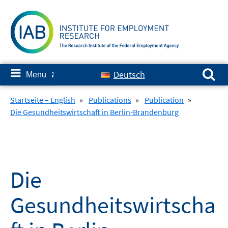
Skip
to
content
Search for:
≡
Deutsch
Menu
✘
Startseite – English
»
Publications
»
Publication
»
Die Gesundheitswirtschaft in Berlin-Brandenburg
Die
Gesundheitswirtscha