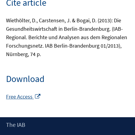
Cite article
Wiethölter, D., Carstensen, J. & Bogai, D. (2013): Die
Gesundheitswirtschaft in Berlin-Brandenburg. (IAB-
Regional. Berichte und Analysen aus dem Regionalen
Forschungsnetz. IAB Berlin-Brandenburg 01/2013),
Nürnberg, 74 p.
Download
Opens
Free Access
in
a
new
Footer
The IAB
window
Content