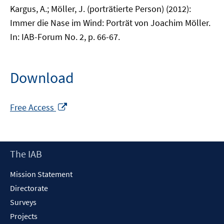
Kargus, A.; Möller, J. (porträtierte Person) (2012):
Immer die Nase im Wind: Porträt von Joachim Möller.
In: IAB-Forum No. 2, p. 66-67.
Download
Opens
Free Access
in
a
new
Footer
The IAB
window
Content
Mission Statement
Directorate
Surveys
Projects