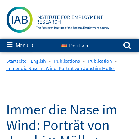
Skip
to
content
Search for:
≡
Deutsch
Menu
✘
Startseite – English
»
Publications
»
Publication
»
Immer die Nase im Wind: Porträt von Joachim Möller
Immer die Nase im
Wind: Porträt von