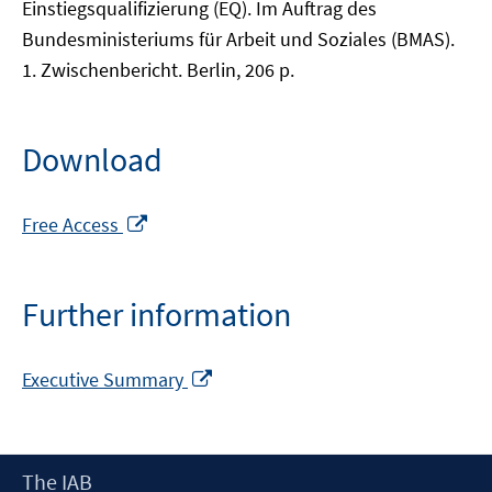
Einstiegsqualifizierung (EQ). Im Auftrag des
Bundesministeriums für Arbeit und Soziales (BMAS).
1. Zwischenbericht. Berlin, 206 p.
Download
Opens
Free Access
in
a
new
Further information
window
Opens
Executive Summary
in
a
new
Footer
The IAB
window