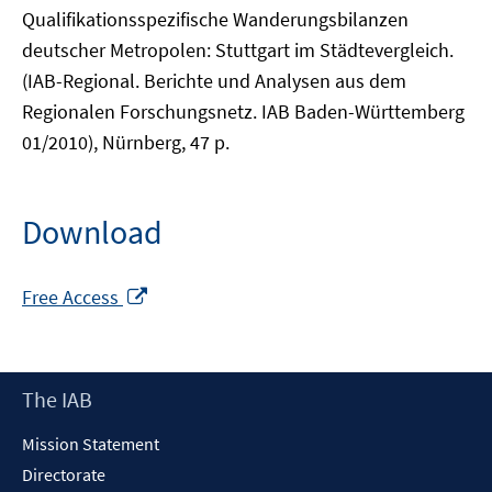
Qualifikationsspezifische Wanderungsbilanzen
deutscher Metropolen: Stuttgart im Städtevergleich.
(IAB-Regional. Berichte und Analysen aus dem
Regionalen Forschungsnetz. IAB Baden-Württemberg
01/2010), Nürnberg, 47 p.
Download
Opens
Free Access
in
a
new
Footer
The IAB
window
Content
Mission Statement
Directorate