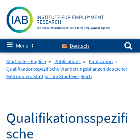
Skip
to
content
Search for:
≡
Deutsch
Menu
✘
Startseite – English
»
Publications
»
Publication
»
Qualifikationsspezifische Wanderungsbilanzen deutscher
Metropolen: Stuttgart im Städtevergleich
Qualifikationsspezifi
sche