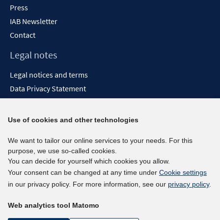
Press
IAB Newsletter
Contact
Legal notes
Legal notices and terms
Data Privacy Statement
Accessibility Statement
Report Accessibility
Use of cookies and other technologies
Social media channels
We want to tailor our online services to your needs. For this
purpose, we use so-called cookies.
BlueSky
You can decide for yourself which cookies you allow.
YouTube
Your consent can be changed at any time under
Cookie settings
LinkedIn
in our privacy policy. For more information, see our
privacy policy
.
XING
Web analytics tool Matomo
kununu