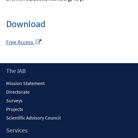
Download
Opens
Free Access
in
a
new
Footer
The IAB
window
Content
Mission Statement
Directorate
Surveys
Projects
Scientific Advisory Council
Services