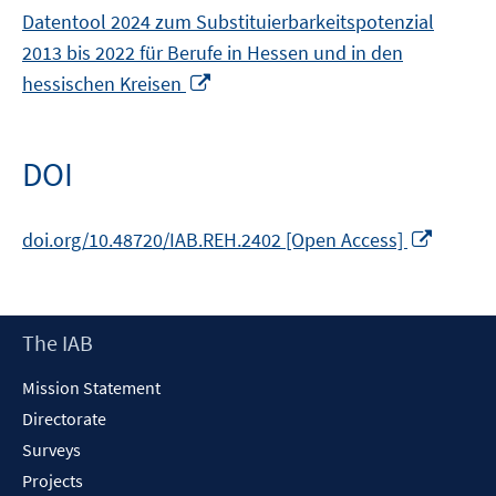
Datentool 2024 zum Substituierbarkeitspotenzial
2013 bis 2022 für Berufe in Hessen und in den
Opens
hessischen Kreisen
in
a
new
DOI
window
Opens
doi.org/10.48720/IAB.REH.2402 [Open Access]
in
a
new
Footer
The IAB
windo
Content
Mission Statement
Directorate
Surveys
Projects