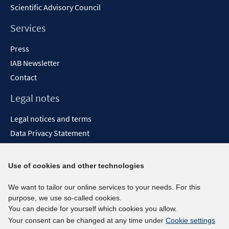
Scientific Advisory Council
Services
Press
IAB Newsletter
Contact
Legal notes
Legal notices and terms
Data Privacy Statement
Accessibility Statement
Report Accessibility
Use of cookies and other technologies
Social media channels
We want to tailor our online services to your needs. For this
purpose, we use so-called cookies.
BlueSky
You can decide for yourself which cookies you allow.
YouTube
Your consent can be changed at any time under
Cookie settings