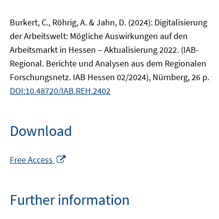
Burkert, C., Röhrig, A. & Jahn, D. (2024): Digitalisierung
der Arbeitswelt: Mögliche Auswirkungen auf den
Arbeitsmarkt in Hessen – Aktualisierung 2022. (IAB-
Regional. Berichte und Analysen aus dem Regionalen
Forschungsnetz. IAB Hessen 02/2024), Nürnberg, 26 p.
DOI:10.48720/IAB.REH.2402
Download
Opens
Free Access
in
a
new
Further information
window