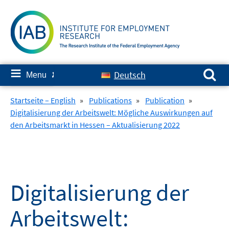
Skip
to
content
Search for:
≡
Deutsch
Menu
✘
Startseite – English
»
Publications
»
Publication
»
Digitalisierung der Arbeitswelt: Mögliche Auswirkungen auf
den Arbeitsmarkt in Hessen – Aktualisierung 2022
Digitalisierung der
Arbeitswelt: