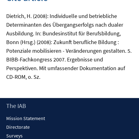
Dietrich, H. (2008): Individuelle und betriebliche
Determinanten des Übergangserfolgs nach dualer
Ausbildung. In: Bundesinstitut für Berufsbildung,
Bonn (Hrsg.) (2008): Zukunft berufliche Bildung :
Potenziale mobilisieren - Veränderungen gestalten. 5.
BIBB-Fachkongress 2007. Ergebnisse und
Perspektiven. Mit umfassender Dokumentation auf
CD-ROM, o. Sz.
Footer
The IAB
Content
Mission Statement
Directorate
Surveys