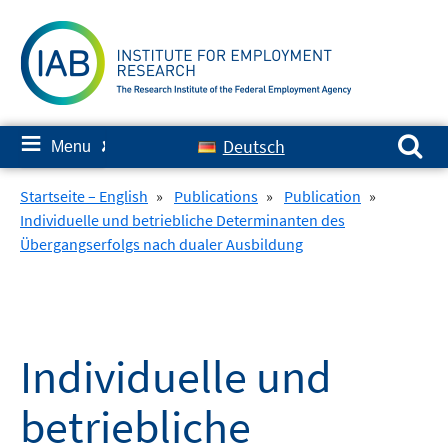
Skip
to
content
Search for:
≡
Deutsch
Menu
✘
Startseite – English
»
Publications
»
Publication
»
Individuelle und betriebliche Determinanten des
Übergangserfolgs nach dualer Ausbildung
Individuelle und
betriebliche