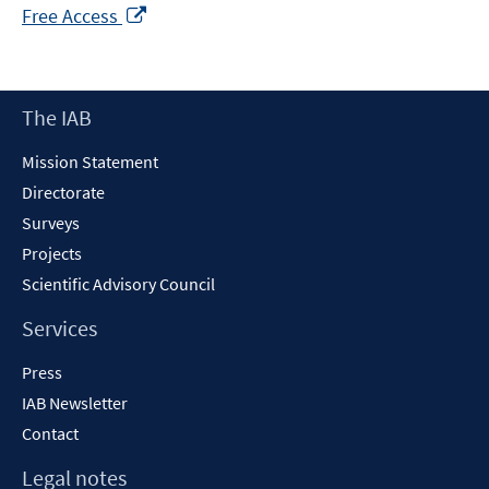
Opens
Free Access
in
a
new
Footer
The IAB
window
Content
Mission Statement
Directorate
Surveys
Projects
Scientific Advisory Council
Services
Press
IAB Newsletter
Contact
Legal notes