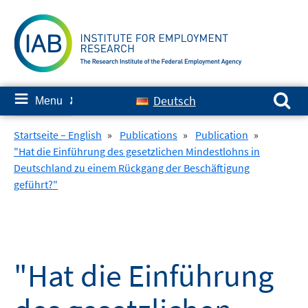
Skip
to
content
Search for:
≡
Deutsch
Menu
✘
Startseite – English
»
Publications
»
Publication
»
"Hat die Einführung des gesetzlichen Mindestlohns in
Deutschland zu einem Rückgang der Beschäftigung
geführt?"
"Hat die Einführung