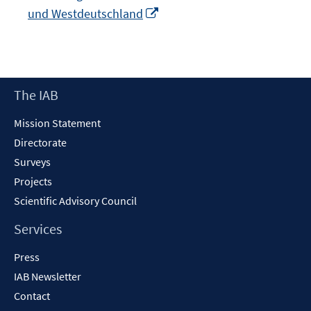
Opens
und Westdeutschland
window
in
a
new
window
Footer
The IAB
Content
Mission Statement
Directorate
Surveys
Projects
Scientific Advisory Council
Services
Press
IAB Newsletter
Contact