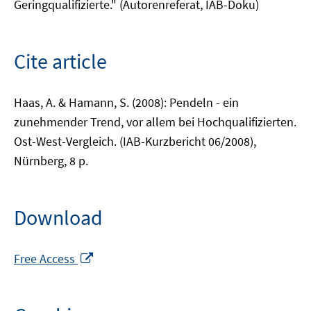
Geringqualifizierte." (Autorenreferat, IAB-Doku)
Cite article
Haas, A. & Hamann, S. (2008): Pendeln - ein
zunehmender Trend, vor allem bei Hochqualifizierten.
Ost-West-Vergleich. (IAB-Kurzbericht 06/2008),
Nürnberg, 8 p.
Download
Opens
Free Access
in
a
new