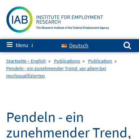
Skip
to
content
Search for:
≡
Deutsch
Menu
✘
Startseite – English
»
Publications
»
Publication
»
Pendeln - ein zunehmender Trend, vor allem bei
Hochqualifizierten
Pendeln - ein
zunehmender Trend,