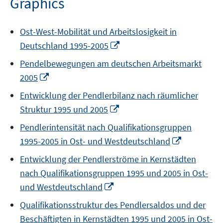
Graphics
window
Ost-West-Mobilität und Arbeitslosigkeit in
Opens
Deutschland 1995-2005
in
Pendelbewegungen am deutschen Arbeitsmarkt
a
Opens
2005
new
in
window
Entwicklung der Pendlerbilanz nach räumlicher
a
Opens
Struktur 1995 und 2005
new
in
window
Pendlerintensität nach Qualifikationsgruppen
a
Opens
1995-2005 in Ost- und Westdeutschland
new
in
window
Entwicklung der Pendlerströme in Kernstädten
a
nach Qualifikationsgruppen 1995 und 2005 in Ost-
new
Opens
und Westdeutschland
window
in
Qualifikationsstruktur des Pendlersaldos und der
a
Beschäftigten in Kernstädten 1995 und 2005 in Ost-
new