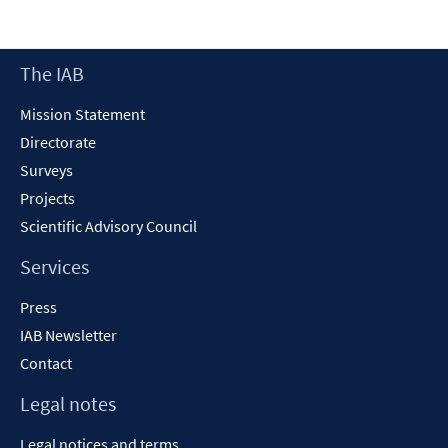
in
a
new
Footer
The IAB
window
Content
Mission Statement
Directorate
Surveys
Projects
Scientific Advisory Council
Services
Press
IAB Newsletter
Contact
Legal notes
Legal notices and terms