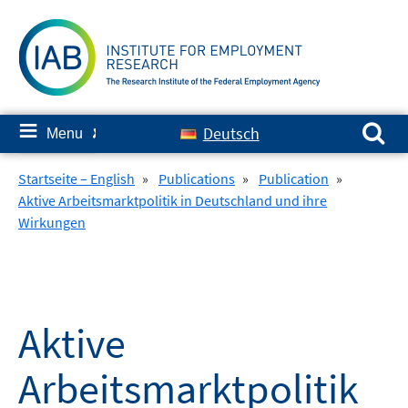
Skip
to
content
Search for:
≡
Deutsch
Menu
✘
Startseite – English
»
Publications
»
Publication
»
Aktive Arbeitsmarktpolitik in Deutschland und ihre
Wirkungen
Aktive
Arbeitsmarktpolitik