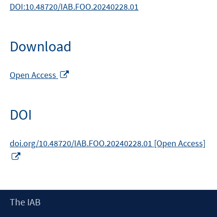
DOI:10.48720/IAB.FOO.20240228.01
Download
Opens
Open Access
in
a
new
DOI
window
doi.org/10.48720/IAB.FOO.20240228.01 [Open Access]
Opens
in
a
new
Footer
The IAB
window
Content