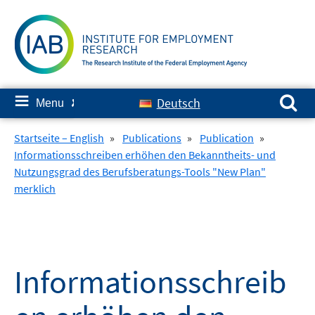
Skip
to
content
Search for:
≡
Deutsch
Menu
✘
Startseite – English
»
Publications
»
Publication
»
Informationsschreiben erhöhen den Bekanntheits- und
Nutzungsgrad des Berufsberatungs-Tools "New Plan"
merklich
Informationsschreib