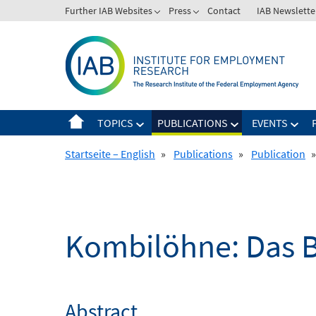
Skip
Further IAB Websites
Press
Contact
IAB Newslette
to
content
TOPICS
PUBLICATIONS
EVENTS
Startseite – English
»
Publications
»
Publication
»
Kombilöhne: Das B
Abstract