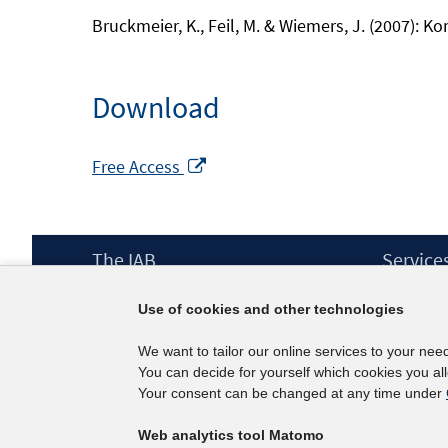
Bruckmeier, K., Feil, M. & Wiemers, J. (2007): 
Download
Opens
Free Access
in
a
new
Footer
The IAB
Service
window
Content
Mission Statement
Press
Use of cookies and other technologies
Directorate
IAB Newsl
Surveys
Contact
We want to tailor our online services to your nee
Projects
You can decide for yourself which cookies you al
Scientific Advisory Council
Your consent can be changed at any time under
Web analytics tool Matomo