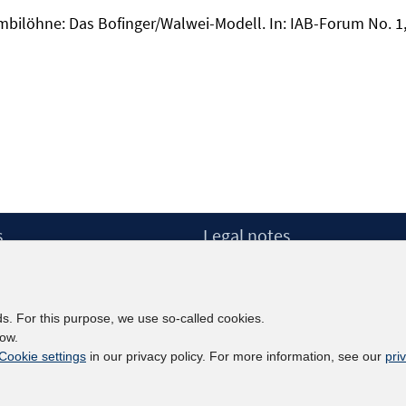
Kombilöhne: Das Bofinger/Walwei-Modell. In: IAB-Forum No. 1,
s
Legal notes
Legal notices and terms
etter
Data Privacy Statement
Accessibility Statement
ds. For this purpose, we use so-called cookies.
Report Accessibility
low.
Cookie settings
in our privacy policy. For more information, see our
pri