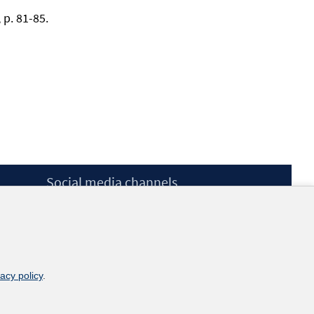
 p. 81-85.
Social media channels
BlueSky
YouTube
LinkedIn
XING
kununu
vacy policy
.
Netiquette