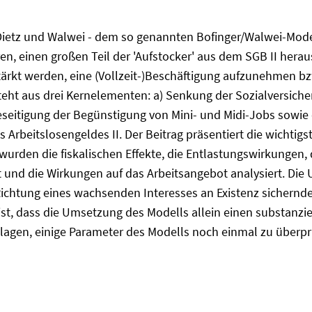
ietz und Walwei - dem so genannten Bofinger/Walwei-Modell
en, einen großen Teil der 'Aufstocker' aus dem SGB II hera
tärkt werden, eine (Vollzeit-)Beschäftigung aufzunehmen b
eht aus drei Kernelementen: a) Senkung der Sozialversich
Beseitigung der Begünstigung von Mini- und Midi-Jobs sowie
Arbeitslosengeldes II. Der Beitrag präsentiert die wichtigs
wurden die fiskalischen Effekte, die Entlastungswirkungen,
t und die Wirkungen auf das Arbeitsangebot analysiert. D
Richtung eines wachsenden Interesses an Existenz sichernde
t, dass die Umsetzung des Modells allein einen substanziel
agen, einige Parameter des Modells noch einmal zu überprü