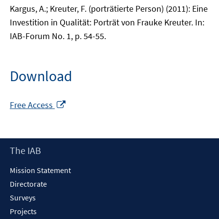
Kargus, A.; Kreuter, F. (porträtierte Person) (2011): Eine
Investition in Qualität: Porträt von Frauke Kreuter. In:
IAB-Forum No. 1, p. 54-55.
Download
Opens
Free Access
in
a
new
Footer
The IAB
window
Content
Mission Statement
Directorate
Surveys
Projects