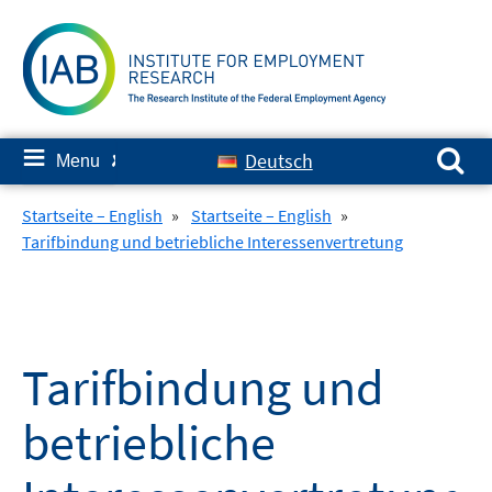
Skip
to
content
Search for:
≡
Deutsch
Menu
✘
Startseite – English
»
Startseite – English
»
Tarifbindung und betriebliche Interessenvertretung
Tarifbindung und
betriebliche