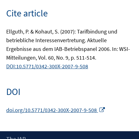
Cite article
Ellguth, P. & Kohaut, S. (2007): Tarifbindung und
betriebliche Interessenvertretung. Aktuelle
Ergebnisse aus dem IAB-Betriebspanel 2006. In: WSI-
Mitteilungen, Vol. 60, No. 9, p. 511-514.
DOI:10.5771/0342-300X-2007-9-508
DOI
Opens
doi.org/10.5771/0342-300X-2007-9-508
in
a
new
Footer
The IAB
window