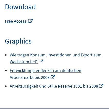
Download
Opens
Free Access
in
a
new
Graphics
window
Wie tragen Konsum, Investitionen und Export zum
Opens
Wachstum bei?
in
Entwicklungstendenzen am deutschen
a
Opens
Arbeitsmarkt bis 2008
new
in
window
Op
Arbeitslosigkeit und Stille Reserve 1991 bis 2008
a
in
new
a
window
ne
wi