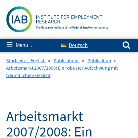
Skip
to
content
Search for:
≡
Deutsch
Menu
✘
Startseite – English
»
Publications
»
Publication
»
Arbeitsmarkt 2007/2008: Ein robuster Aufschwung mit
freundlichem Gesicht
Arbeitsmarkt
2007/2008: Ein